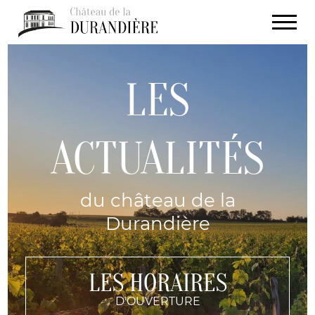
LES
ACTUALITÉS
du château de la
Durandière
LES HORAIRES
D'OUVERTURE