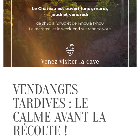
Le Château est ouvert lundi, mardi,
jeudi et vendredi
de 9h30 à 12h00 et de 14h00 à 17h00
Le mercredi et le week-end sur rendez-vous
Venez visiter la cave
COMMENT VENIR AU CHÂTEAU
VENDANGES
TARDIVES : LE
CALME AVANT LA
RÉCOLTE !